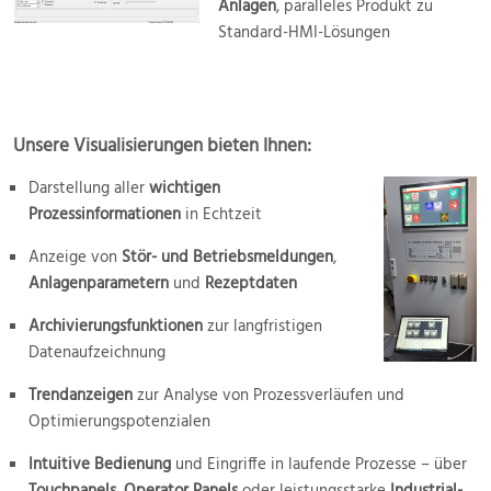
Anlagen
, paralleles Produkt zu
Standard-HMI-Lösungen
Unsere Visualisierungen bieten Ihnen:
Darstellung aller
wichtigen
Prozessinformationen
in Echtzeit
Anzeige von
Stör- und Betriebsmeldungen
,
Anlagenparametern
und
Rezeptdaten
Archivierungsfunktionen
zur langfristigen
Datenaufzeichnung
Trendanzeigen
zur Analyse von Prozessverläufen und
Optimierungspotenzialen
Intuitive Bedienung
und Eingriffe in laufende Prozesse – über
Touchpanels
,
Operator Panels
oder leistungsstarke
Industrial-